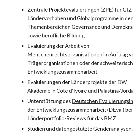
Zentrale Projektevaluierungen (ZPE)
für GIZ
Ländervorhaben und Globalprogramme in de
Themenbereichen Governance und Demokra
sowie berufliche Bildung
Evaluierung der Arbeit von
Menschenrechtsorganisationen im Auftrag v
Trägerorganisationen oder der schweizerisc
Entwicklungszusammenarbeit
Evaluierungen der Länderprojekte der DW
Akademie in
Côte d’Ivoire
und
Palästina/Jord
Unterstützung des
Deutschen Evaluierungsin
der Entwicklungszusammenarbeit
(DEval) bei
Länderportfolio-Reviews für das BMZ
Studien und datengestützte Genderanalysen 