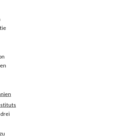
-
n
tie
on
hen
anien
stituts
 drei
zu