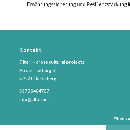
Ernährungssicherung und Resilienzstärkung 
Kontakt
a
lteri – cross cultural projects
An der Tiefburg 3
69121 Heidelberg
0173 8484787
info@alteri.net
Wir benut